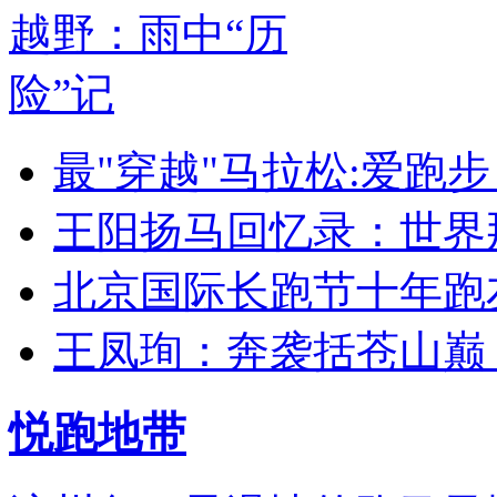
最"穿越"马拉松:爱跑
王阳扬马回忆录：世界
北京国际长跑节十年跑
王凤珣：奔袭括苍山巅
悦跑地带