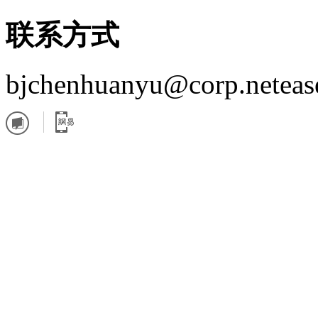
联系方式
bjchenhuanyu@corp.neteas