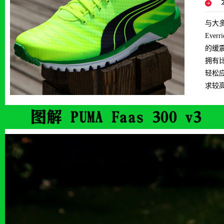
与大多
Eve
的缓震
拥有比
轻松
求较高