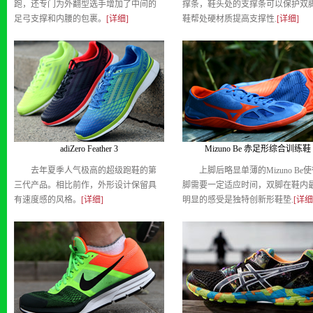
跑，还专门为外翻型选手增加了中间的
撑条，鞋头处的支撑条可以保护双
足弓支撑和内腰的包裹。
[详细]
鞋帮处硬材质提高支撑性.
[详细]
adiZero Feather 3
Mizuno Be 赤足形综合训练鞋
去年夏季人气极高的超级跑鞋的第
上脚后略显单薄的Mizuno Be
三代产品。相比前作，外形设计保留具
脚需要一定适应时间，双脚在鞋内
有速度感的风格。
[详细]
明显的感受是独特创新形鞋垫.
[详细