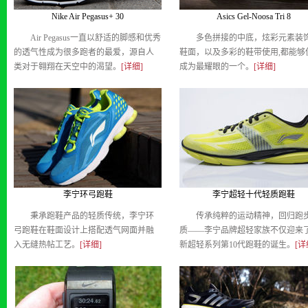
Nike Air Pegasus+ 30
Asics Gel-Noosa Tri 8
Air Pegasus一直以舒适的脚感和优秀
多色拼接的中底，炫彩元素装
的透气性成为很多跑者的最爱，源自人
鞋面，以及多彩的鞋带使用,都能够
类对于翱翔在天空中的渴望。
[详细]
成为最耀眼的一个。
[详细]
李宁环弓跑鞋
李宁超轻十代轻质跑鞋
秉承跑鞋产品的轻质传统，李宁环
传承纯粹的运动精神，回归跑
弓跑鞋在鞋面设计上搭配透气网面并融
质——李宁品牌超轻家族不仅迎来
入无缝热帖工艺。
[详细]
新超轻系列第10代跑鞋的诞生。
[详