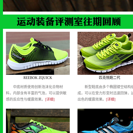
REEBOK ZQUICK
匹克悦跑二代
中底材质使用创新泡沫化合物材
新型鞋底由多个椭圆镂空结构
料，内部含有丰富的气泡，可以提供敏
成，可以在受力形变时迅速回弹，
感的反应性与缓震效果。
[详细]
出色的缓震效果。
[详细]