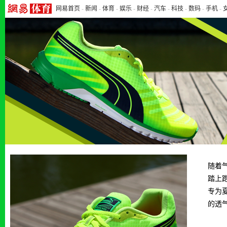
网易首页
-
新闻
-
体育
-
娱乐
-
财经
-
汽车
-
科技
-
数码
-
手机
-
随着
踏上跑
专为
的透