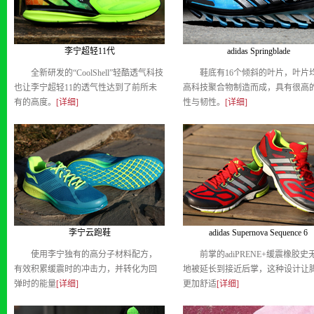
李宁超轻11代
adidas Springblade
全新研发的“CoolShell”轻酷透气科技
鞋底有16个倾斜的叶片，叶片
也让李宁超轻11的透气性达到了前所未
高科技聚合物制造而成，具有很高
有的高度。
[详细]
性与韧性。
[详细]
李宁云跑鞋
adidas Supernova Sequence 6
使用李宁独有的高分子材料配方，
前掌的adiPRENE+缓震橡胶史
有效积累缓震时的冲击力，并转化为回
地被延长到接近后掌，这种设计让
弹时的能量
[详细]
更加舒适
[详细]