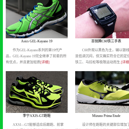
Asics GEL-Kayano 19
百锐腾C60铁三手表
作为GEL-Kayano系列的第19代产
C60外观以黑色为主，辅以银
品，GEL-Kayano 19完全继承了前辈的所
显低调沉闷，但又确实符合它的定位
有优点，并且更加轻质
[详细]
铁三、马拉松等极限运动而生.
[详细
李宁AXIS-GT跑鞋
Mizuno Prima Etude
AXSI—GT能够适应后跟跑、前掌
设计师在跑鞋的关键部位增加