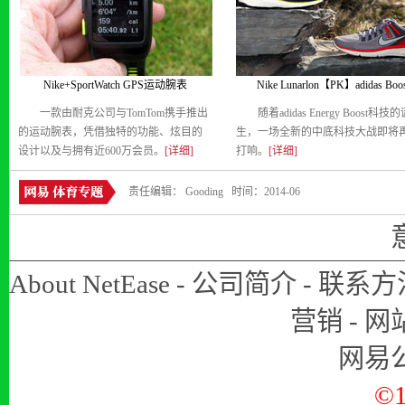
Nike+SportWatch GPS运动腕表
Nike Lunarlon【PK】adidas Boos
一款由耐克公司与TomTom携手推出
随着adidas Energy Boost科技
的运动腕表，凭借独特的功能、炫目的
生，一场全新的中底科技大战即将
设计以及与拥有近600万会员。
[详细]
打响。
[详细]
责任编辑： Gooding 时间：2014-06
About NetEase
-
公司简介
-
联系方
营销
-
网
网易
©1